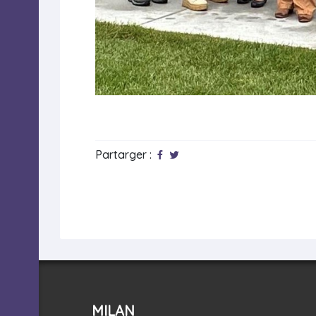
Partarger :
MILAN